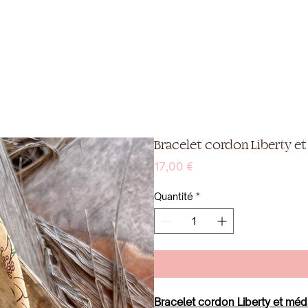
Bracelet cordon Liberty et
Prix
17,00 €
Quantité
*
Bracelet cordon Liberty et méd