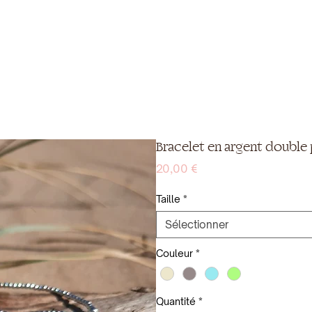
Bracelet en argent double 
Prix
20,00 €
Taille
*
Sélectionner
Couleur
*
Quantité
*